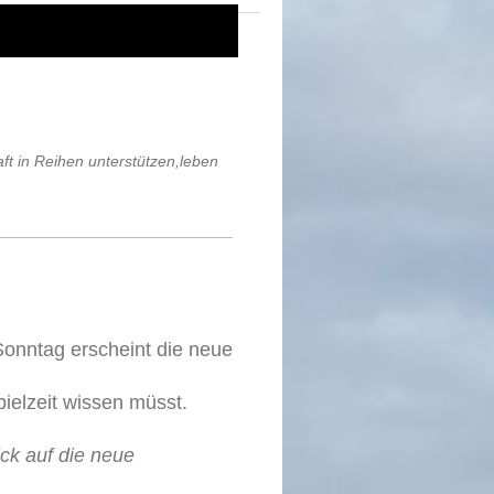
ft in Reihen unterstützen,leben
nntag erscheint die neue
ielzeit wissen müsst.
ck auf die neue