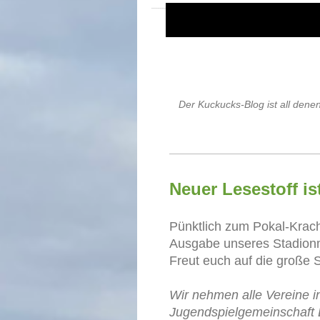
Der Kuckucks-Blog ist all dene
Neuer Lesestoff is
Pünktlich zum Pokal-Kra
Ausgabe unseres Stadionm
Freut euch auf die große 
Wir nehmen alle Vereine i
Jugendspielgemeinschaft E