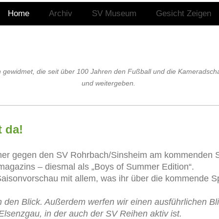
Home
Archiv
SV Museum
Gesicht Zeigen
n gewidmet, die seit über 100 Jahren den Fußball und die Kameradscha
und weitergeben.
t da!
cher gegen den SV Rohrbach/Sinsheim am kommenden So
agazins – diesmal als „Boys of Summer Edition“.
Saisonvorschau mit allem, was ihr über die kommende Sp
n den Blick. Außerdem werfen wir einen ausführlichen Bli
lsenzgau, in der auch der SV Reihen aktiv ist.