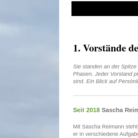
1. Vorstände de
Sie standen an der Spitze 
Phasen. Jeder Vorstand pr
sind. Ein Blick auf Persön
Seit 2018
Sascha Rei
Mit Sascha Reimann steht s
er in verschiedene Aufga