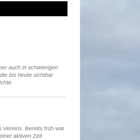
ber auch in schwierigen
ie bis heute sichtbar
ichte.
 Vereins. Bereits früh war
ner aktiven Zeit